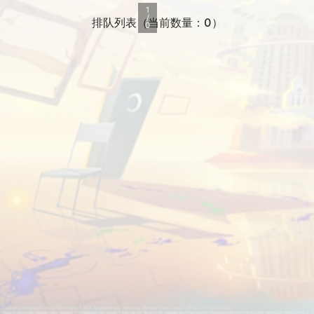
1
/
排队列表（当前数量：0）
0