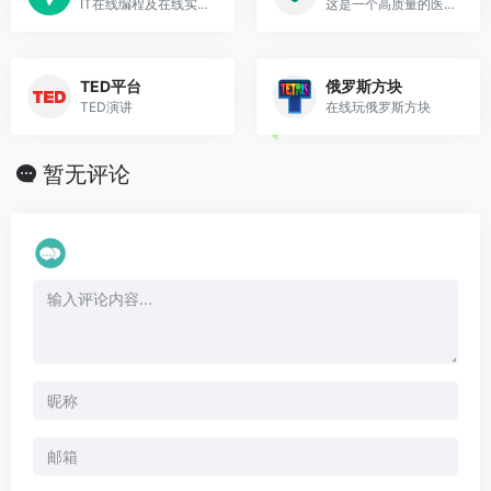
IT在线编程及在线实训学习平台
这是一个高质量的医学自学网站。 它是世界上使用最广泛的医学信息资源之一。它支持专业版、大众版、兽医版。 专业版适用于医学专业人士和学生，而大众版则适用于普通大众 ，兽医版适用于兽医专业人士和学生。默沙东诊疗手册是一个涵盖了医学所有领域成千上万主题的广泛医学信息来源。它们作为免费的公众服务提供给医疗专业人士和普罗大众。
TED平台
俄罗斯方块
TED演讲
在线玩俄罗斯方块
暂无评论