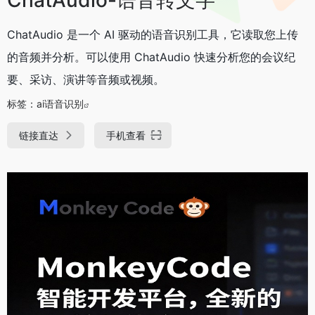
ChatAudio 是一个 AI 驱动的语音识别工具，它读取您上传
的音频并分析。可以使用 ChatAudio 快速分析您的会议纪
要、采访、演讲等音频或视频。
标签：
ai语音识别
链接直达
手机查看