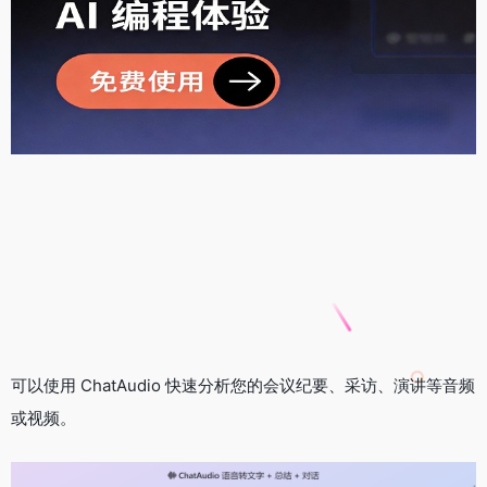
可以使用 ChatAudio 快速分析您的会议纪要、采访、演讲等音频
或视频。