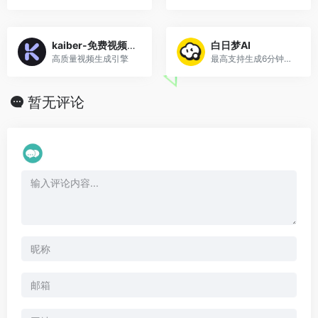
kaiber-免费视频生成
白日梦AI
高质量视频生成引擎
最高支持生成6分钟视频
暂无评论