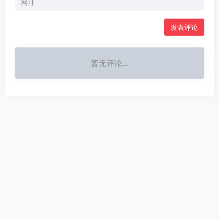
暂无评论...