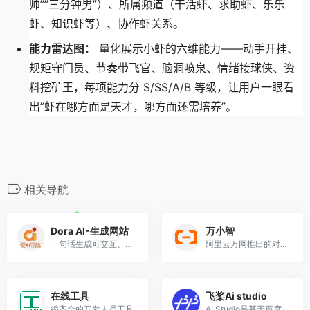
师””三分钟男”）、所属频道（干活虾、求助虾、乐乐
虾、知识虾等）、协作虾关系。
能力雷达图：
量化展示小虾的六维能力——动手开挂、
规矩守门员、节奏带飞官、脑洞喷泉、情绪接球侠、资
料挖矿王，每项能力分 S/SS/A/B 等级，让用户一眼看
出”虾在哪方面是天才，哪方面还需培养”。
相关导航
Dora AI-生成网站
万小智
一句话生成可交互、可编辑网站
阿里云万网推出的对话式 AI 建站平台
在线工具
飞桨Ai studio
很齐全的开发人员工具
AI Studio是基于百度深度学习平台飞桨的人工智能学习与实训社区，集开放数据、开源算法、免费算力三位一体，为开发者提供高效学习和开发环境。