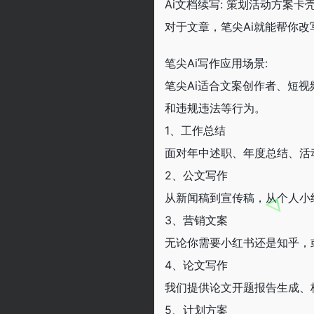
Ai文档续写: 策划活动方案
对于文章，笔尖Ai就能帮你
笔尖Ai写作应用场景:
笔尖Ai适合文案创作者、短
和违规违法等行为。
1、工作总结
面对年中述职、年度总结、活
2、公文写作
从新闻稿到宣传稿，从个人小
3、营销文案
无论你需要小红书还是知乎，
4、论文写作
我们提供论文开题报告生成、
5、计划方案