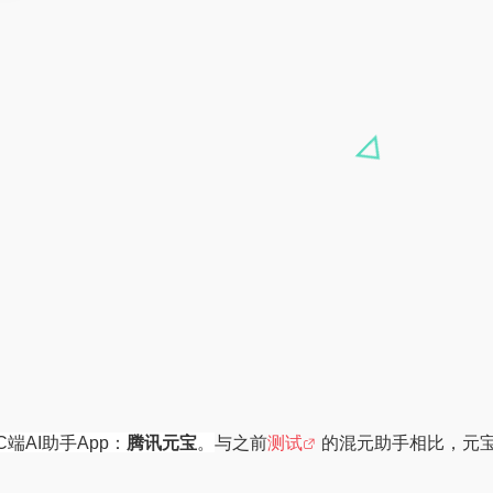
端AI助手App：
腾讯元宝
。
与之前
测试
的混元助手相比，元