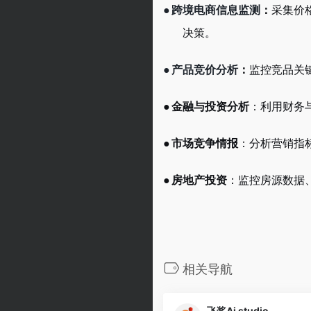
●
跨境电商信息监测
：
采集价
决策。
●
产品竞价分析
：
监控竞品关
●
金融与投资分析
：利用财务
●
市场竞争情报
：分析营销指
●
房地产投资
：监控房源数据
相关导航
飞桨Ai studio