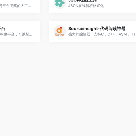
AI Studio是基于百度深度学习平台飞桨的人工智能学习与实训社区，集开放数据、开源算法、免费算力三位一体，为开发者提供高效学习和开发环境。
JSON在线解析格式化
平台
Sourceinsight-代码阅读神器
Softr 是一个无代码应用程序构建平台，可以帮助您快速构建和部署 Web 应用程序，而无需编写任何代码。Softr 提供预构建的功能块，如列表、图表、表单、表格、日历、地图等，可以直接使用。Softr 获得了 2021 年 Producthunt 的金猫奖。
强大的编辑器，支持C，C++，ASM，HT