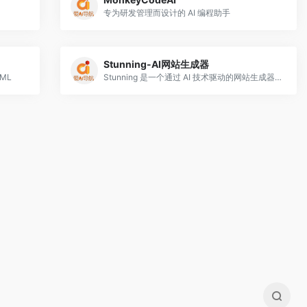
专为研发管理而设计的 AI 编程助手
Stunning-AI网站生成器
ML
Stunning 是一个通过 AI 技术驱动的网站生成器，可以让用户在不到 30 秒的时间内创建网站。这个平台采用 NLP 和机器学习来自动定制内容和图像，并支持用户自定义添加自己的文字和图片。最重要的是，这个网站生成器无需编码，非常适合普通个人。