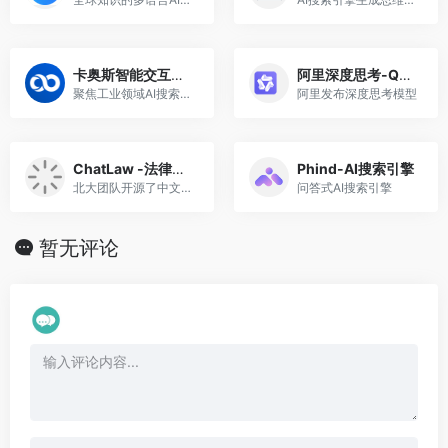
卡奥斯智能交互引擎
阿里深度思考-QwQ
聚焦工业领域AI搜索引擎
阿里发布深度思考模型
ChatLaw -法律大模型
Phind-AI搜索引擎
北大团队开源了中文法律大模型，并针对大语言模型和知识库的结合问题给出了法律场景下合理的解决方案。使用了大量法律新闻、法律论坛、法条、司法解释、法律咨询、法考题、判决文书等原始文本来构造对话数据。法律知识注入 自研先验知识约束算法，基于亿级法律领域结构化语料及专业化人工标注进行模型知识注入，确保生成内容无误，避免大模型幻觉问题。
问答式AI搜索引擎
暂无评论