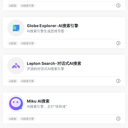
ai搜索
AI搜索引擎
0
Globe Explorer-AI搜索引擎
AI搜索引擎生成思维导图
ai搜索
AI搜索引擎
0
Lepton Search-对话式AI搜索
开源的对话式AI搜索引擎
ai搜索
AI搜索引擎
0
Miku AI搜索
AI搜索引擎，主打”快和准“
ai搜索
AI搜索引擎