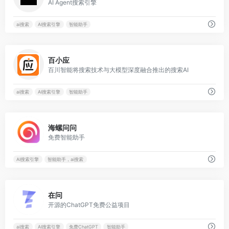
AI Agent搜索引擎
ai搜索
AI搜索引擎
智能助手
1
百小应
百川智能将搜索技术与大模型深度融合推出的搜索AI
ai搜索
AI搜索引擎
智能助手
1
海螺问问
免费智能助手
AI搜索引擎
智能助手，ai搜索
2
在问
开源的ChatGPT免费公益项目
ai搜索
AI搜索引擎
免费ChatGPT
智能助手