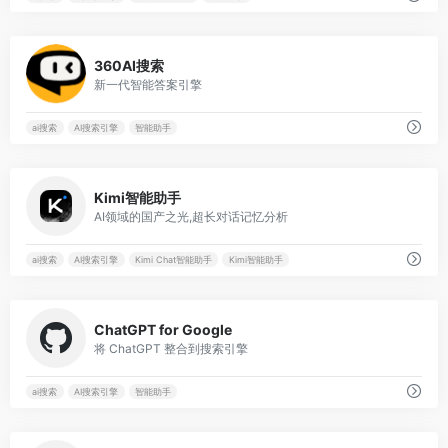
1
360AI搜索
新一代智能答案引擎
ai搜索
AI搜索引擎
智能助手
3
Kimi智能助手
AI领域的国产之光,超长对话记忆分析
ai搜索
AI搜索引擎
Kimi Chat智能助手
Kimi智能助手
3
ChatGPT for Google
将 ChatGPT 整合到搜索引擎
ai搜索
AI搜索引擎
智能助手
3