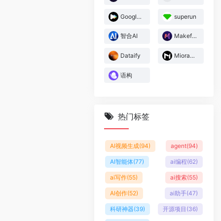
Google Flow Music
superun
智合AI
Makefun
Dataify
Miora妙境
语构
热门标签
AI视频生成
(94)
agent
(94)
AI智能体
(77)
ai编程
(62)
ai写作
(55)
ai搜索
(55)
AI创作
(52)
ai助手
(47)
科研神器
(39)
开源项目
(36)