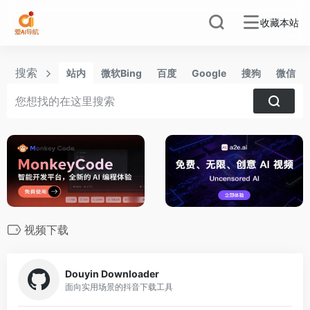
收藏本站
搜索
站内
微软Bing
百度
Google
搜狗
微信
视频下载
0
Douyin Downloader
面向实用场景的抖音下载工具