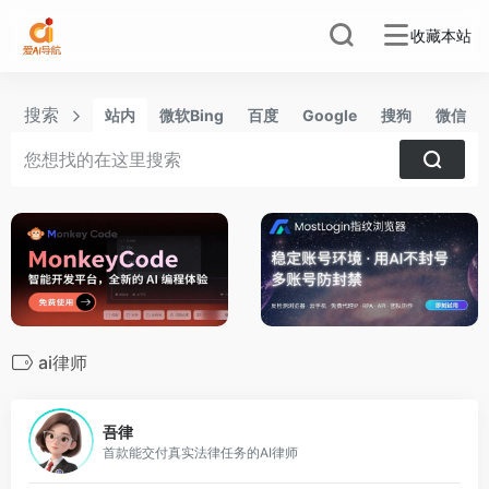
收藏本站
搜索
站内
微软Bing
百度
Google
搜狗
微信
ai律师
0
吾律
首款能交付真实法律任务的AI律师