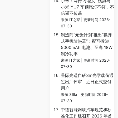
小米：网传“小蓝灯”视频与
小米 YU7 车辆尾灯不符，不
信谣不传谣
来源 IT之家
更新时间 2026-
07-30
制造商“元兔计划”推出“换弹
式手机散热器”：配可拆卸
5000mAh 电池、至高 18W
制冷功率
来源 IT之家
更新时间 2026-
07-30
星际光遥自研3m光学载荷通
过出厂评审，近日正式交付
用户
来源 36kr
更新时间 2026-
07-30
中德智能网联汽车规范和标
准化工作组召开 2026 年首