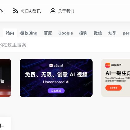
能体
每日AI资讯
关于我们
站内
微软Bing
百度
Google
搜狗
微信
知乎
per
3
FotoForensics-识别照骗