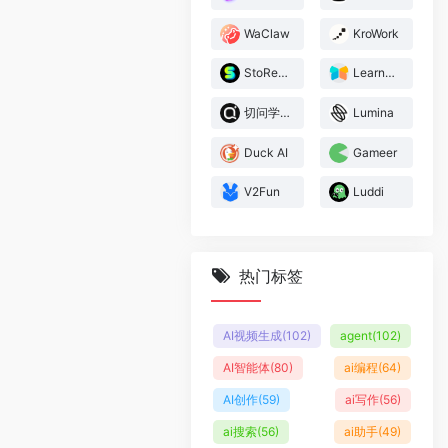
WaClaw
KroWork
StoReel Canvas
LearnBuddy
切问学术
Lumina
Duck AI
Gameer
V2Fun
Luddi
热门标签
AI视频生成
(102)
agent
(102)
AI智能体
(80)
ai编程
(64)
AI创作
(59)
ai写作
(56)
ai搜索
(56)
ai助手
(49)