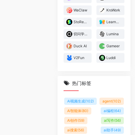
WaClaw
KroWork
StoReel Canvas
LearnBuddy
切问学术
Lumina
Duck AI
Gameer
V2Fun
Luddi
热门标签
AI视频生成
(102)
agent
(102)
AI智能体
(80)
ai编程
(64)
AI创作
(59)
ai写作
(56)
ai搜索
(56)
ai助手
(49)