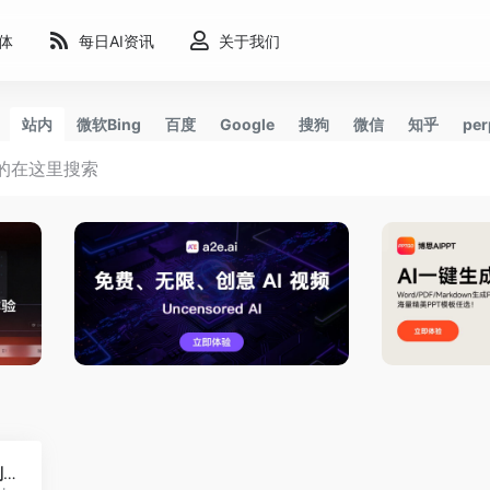
能体
每日AI资讯
关于我们
站内
微软Bing
百度
Google
搜狗
微信
知乎
per
3
FotoForensics-识别照骗