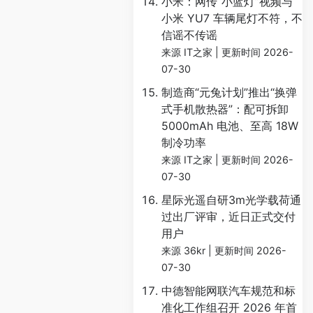
小米：网传“小蓝灯”视频与
小米 YU7 车辆尾灯不符，不
信谣不传谣
来源 IT之家
更新时间 2026-
07-30
制造商“元兔计划”推出“换弹
式手机散热器”：配可拆卸
5000mAh 电池、至高 18W
制冷功率
来源 IT之家
更新时间 2026-
07-30
星际光遥自研3m光学载荷通
过出厂评审，近日正式交付
用户
来源 36kr
更新时间 2026-
07-30
中德智能网联汽车规范和标
准化工作组召开 2026 年首